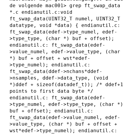
de volgende mac001> grep ft_swap_data
*.c endianutil.c:void
ft_swap_data(UINT32_T numel, UINT32_T
datatype, void *data) { endianutil.c:
ft_swap_data(edef->type_numel, edef-
>type_type, (char *) buf + offset);
endianutil.c: ft_swap_data(edef-
>value_numel, edef->value_type, (char
*) buf + offset + wst*edef-
>type_numel); endianutil.c:
ft_swap_data(ddef->nchans*ddef-
>nsamples, ddef->data_type, (void
*)ddef + sizeof(datadef_t)); /* ddef+1
points to first data byte */
endianutil.c: ft_swap_data(edef-
>type_numel, edef->type_type, (char *)
buf + offset); endianutil.c:
ft_swap_data(edef->value_numel, edef-
>value_type, (char *) buf + offset +
wst*edef->type_numel); endianutil.c: