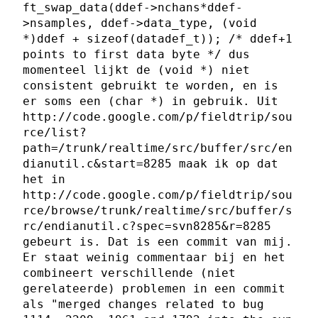
ft_swap_data(ddef->nchans*ddef-
>nsamples, ddef->data_type, (void
*)ddef + sizeof(datadef_t)); /* ddef+1
points to first data byte */ dus
momenteel lijkt de (void *) niet
consistent gebruikt te worden, en is
er soms een (char *) in gebruik. Uit
http://code.google.com/p/fieldtrip/sou
rce/list?
path=/trunk/realtime/src/buffer/src/en
dianutil.c&start=8285 maak ik op dat
het in
http://code.google.com/p/fieldtrip/sou
rce/browse/trunk/realtime/src/buffer/s
rc/endianutil.c?spec=svn8285&r=8285
gebeurt is. Dat is een commit van mij.
Er staat weinig commentaar bij en het
combineert verschillende (niet
gerelateerde) problemen in een commit
als "merged changes related to bug