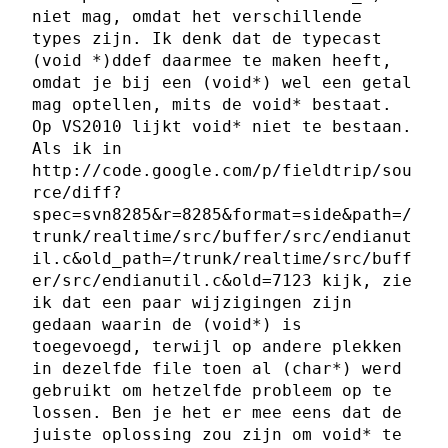
niet mag, omdat het verschillende
types zijn. Ik denk dat de typecast
(void *)ddef daarmee te maken heeft,
omdat je bij een (void*) wel een getal
mag optellen, mits de void* bestaat.
Op VS2010 lijkt void* niet te bestaan.
Als ik in
http://code.google.com/p/fieldtrip/sou
rce/diff?
spec=svn8285&r=8285&format=side&path=/
trunk/realtime/src/buffer/src/endianut
il.c&old_path=/trunk/realtime/src/buff
er/src/endianutil.c&old=7123 kijk, zie
ik dat een paar wijzigingen zijn
gedaan waarin de (void*) is
toegevoegd, terwijl op andere plekken
in dezelfde file toen al (char*) werd
gebruikt om hetzelfde probleem op te
lossen. Ben je het er mee eens dat de
juiste oplossing zou zijn om void* te