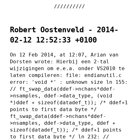
Robert Oostenveld - 2014-
02-12 12:52:33 +0100
On 12 Feb 2014, at 12:07, Arian van
Dorsten wrote: Hierbij een 2-tal
wijzigingen om e.e.a. onder VS2010 te
laten compileren: file: endianutil.c
error: 'void *' : unknown size ln 155:
// ft_swap_data(ddef->nchans*ddef-
>nsamples, ddef->data_type, (void
*)ddef + sizeof(datadef_t)); /* ddef+1
points to first data byte */
ft_swap_data(ddef->nchans*ddef-
>nsamples, ddef->data_type, ddef +
sizeof(datadef_t)); /* ddef+1 points
to first data byte */ ln 232: //