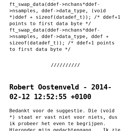
ft_swap_data(ddef->nchans*ddef-
>nsamples, ddef->data_type, (void
*)ddef + sizeof(datadef_t)); /* ddef+1
points to first data byte */
ft_swap_data(ddef->nchans*ddef-
>nsamples, ddef->data_type, ddef +
sizeof(datadef_t)); /* ddef+1 points
to first data byte */
Robert Oostenveld - 2014-
02-12 12:52:55 +0100
Bedankt voor de suggestie. Die (void
*) staat er vast niet voor niets, dus
ik probeer het even te begrijpen.
Hieronder mijn gedachtengang... Ik zie