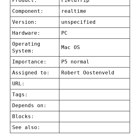
Product:
FieldTrip
Component:
realtime
Version:
unspecified
Hardware:
PC
Operating
Mac OS
System:
Importance:
P5 normal
Assigned to:
Robert Oostenveld
URL:
Tags:
Depends on:
Blocks:
See also: