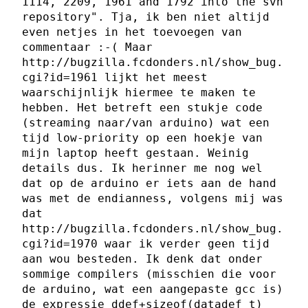
1114, 2209, 1961 and 1792 into the svn
repository". Tja, ik ben niet altijd
even netjes in het toevoegen van
commentaar :-( Maar
http://bugzilla.fcdonders.nl/show_bug.
cgi?id=1961 lijkt het meest
waarschijnlijk hiermee te maken te
hebben. Het betreft een stukje code
(streaming naar/van arduino) wat een
tijd low-priority op een hoekje van
mijn laptop heeft gestaan. Weinig
details dus. Ik herinner me nog wel
dat op de arduino er iets aan de hand
was met de endianness, volgens mij was
dat
http://bugzilla.fcdonders.nl/show_bug.
cgi?id=1970 waar ik verder geen tijd
aan wou besteden. Ik denk dat onder
sommige compilers (misschien die voor
de arduino, wat een aangepaste gcc is)
de expressie ddef+sizeof(datadef_t)