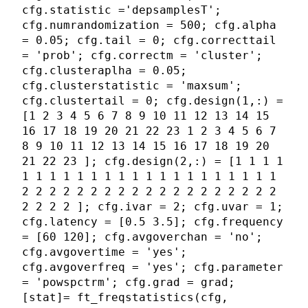
cfg.statistic ='depsamplesT';
cfg.numrandomization = 500; cfg.alpha
= 0.05; cfg.tail = 0; cfg.correcttail
= 'prob'; cfg.correctm = 'cluster';
cfg.clusteraplha = 0.05;
cfg.clusterstatistic = 'maxsum';
cfg.clustertail = 0; cfg.design(1,:) =
[1 2 3 4 5 6 7 8 9 10 11 12 13 14 15
16 17 18 19 20 21 22 23 1 2 3 4 5 6 7
8 9 10 11 12 13 14 15 16 17 18 19 20
21 22 23 ]; cfg.design(2,:) = [1 1 1 1
1 1 1 1 1 1 1 1 1 1 1 1 1 1 1 1 1 1 1
2 2 2 2 2 2 2 2 2 2 2 2 2 2 2 2 2 2 2
2 2 2 2 ]; cfg.ivar = 2; cfg.uvar = 1;
cfg.latency = [0.5 3.5]; cfg.frequency
= [60 120]; cfg.avgoverchan = 'no';
cfg.avgovertime = 'yes';
cfg.avgoverfreq = 'yes'; cfg.parameter
= 'powspctrm'; cfg.grad = grad;
[stat]= ft_freqstatistics(cfg,