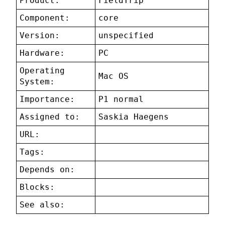
Product:
FieldTrip
Component:
core
Version:
unspecified
Hardware:
PC
Operating
Mac OS
System:
Importance:
P1 normal
Assigned to:
Saskia Haegens
URL:
Tags:
Depends on:
Blocks:
See also: