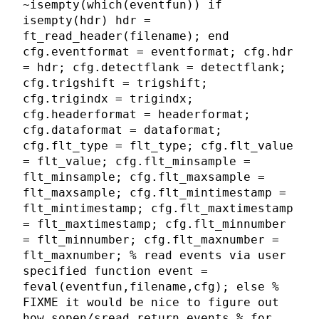
~isempty(which(eventfun)) if
isempty(hdr) hdr =
ft_read_header(filename); end
cfg.eventformat = eventformat; cfg.hdr
= hdr; cfg.detectflank = detectflank;
cfg.trigshift = trigshift;
cfg.trigindx = trigindx;
cfg.headerformat = headerformat;
cfg.dataformat = dataformat;
cfg.flt_type = flt_type; cfg.flt_value
= flt_value; cfg.flt_minsample =
flt_minsample; cfg.flt_maxsample =
flt_maxsample; cfg.flt_mintimestamp =
flt_mintimestamp; cfg.flt_maxtimestamp
= flt_maxtimestamp; cfg.flt_minnumber
= flt_minnumber; cfg.flt_maxnumber =
flt_maxnumber; % read events via user
specified function event =
feval(eventfun,filename,cfg); else %
FIXME it would be nice to figure out
how sopen/sread return events % for