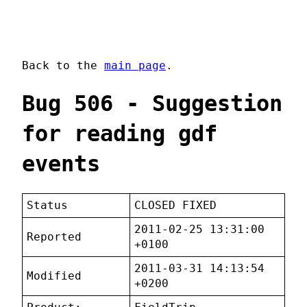
Back to the
main page
.
Bug 506 - Suggestion
for reading gdf
events
Status
CLOSED FIXED
2011-02-25 13:31:00
Reported
+0100
2011-03-31 14:13:54
Modified
+0200