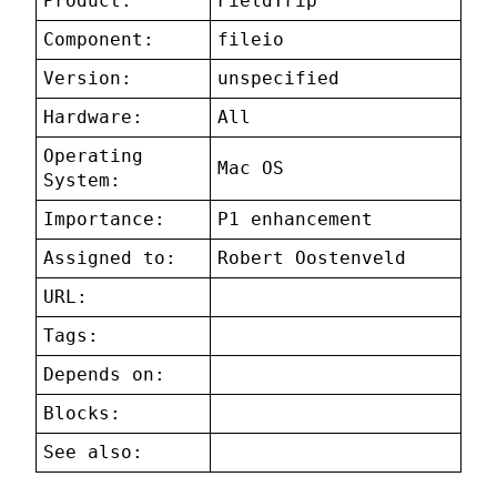
Product:
FieldTrip
Component:
fileio
Version:
unspecified
Hardware:
All
Operating
Mac OS
System:
Importance:
P1 enhancement
Assigned to:
Robert Oostenveld
URL:
Tags:
Depends on:
Blocks:
See also: