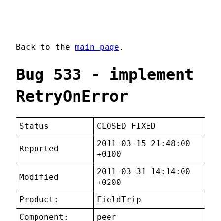
Back to the
main page
.
Bug 533 - implement
RetryOnError
Status
CLOSED FIXED
2011-03-15 21:48:00
Reported
+0100
2011-03-31 14:14:00
Modified
+0200
Product:
FieldTrip
Component:
peer